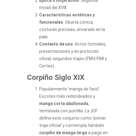
Época o inspiración
. Segunda
mitad del XVIII.
Características estéticas y
funcionales
. Silueta cónica,
costuras precisas, envarado en la
pala.
Contexto de uso
. Actos formales,
presentaciones y en protocolo
oficial, segundos trajes (FMV/FMI y
Cortes).
​Corpiño Siglo XIX
Popularmente ‘manga de farol’.
Escotes más redondeados y
manga corta abullonada
,
terminada con puntilla. La JCF
define este conjunto como ‘primer
traje oficial’ y contempla también
corpiño de manga larga
a juego en