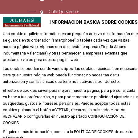
Calle Quevedo 6
46001 Valencia
INFORMACIÓN BÁSICA SOBRE COOKIES
Una cookie o galleta informática es un pequeño archivo de información que
EMPRESA
se guarda en tu ordenador, “smartphone” o tableta cada vez que visitas
nuestra página web. Algunas son de nuestra empresa (Tienda Albaes
Aviso legal
Indumentaria Valenciana) y otras pertenecen a empresas externas que
prestan servicios para nuestra página web.
Política de privacidad y cookies
Las cookies pueden ser de varios tipos: las cookies técnicas son necesaria
para que nuestra página web pueda funcionar, no necesitan de tu
autorización y son las únicas que tenemos activadas por defecto.
Copyright ©
Alba
Todos los derechos
El resto de cookies sirven para mejorar nuestra página, para personalizarla
reservados
en base a tus preferencias, o para poder mostrarte publicidad ajustada a tu
búsquedas, gustos e intereses personales. Puedes aceptar todas estas
cookies pulsando el botón ACEPTAR , rechazarlas pulsando el botón
RECHAZAR o configurarlas en nuestro apartado CONFIGURACIÓN DE
COOKIES.
Si quieres más información, consulta la POLÍTICA DE COOKIES de nuestra