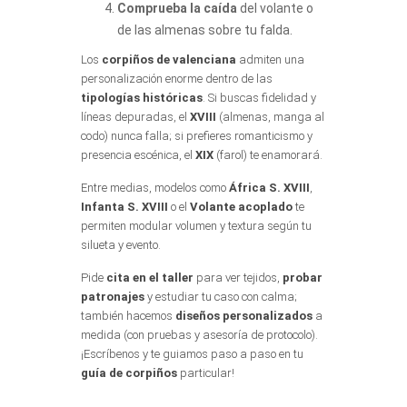
Comprueba la caída
del volante o
de las almenas sobre tu falda.
Los
corpiños de valenciana
admiten una
personalización enorme dentro de las
tipologías históricas
. Si buscas fidelidad y
líneas depuradas, el
XVIII
(almenas, manga al
codo) nunca falla; si prefieres romanticismo y
presencia escénica, el
XIX
(farol) te enamorará.
Entre medias, modelos como
África S. XVIII
,
Infanta S. XVIII
o el
Volante acoplado
te
permiten modular volumen y textura según tu
silueta y evento.
Pide
cita en el taller
para ver tejidos,
probar
patronajes
y estudiar tu caso con calma;
también hacemos
diseños personalizados
a
medida (con pruebas y asesoría de protocolo).
¡Escríbenos y te guiamos paso a paso en tu
guía de corpiños
particular!