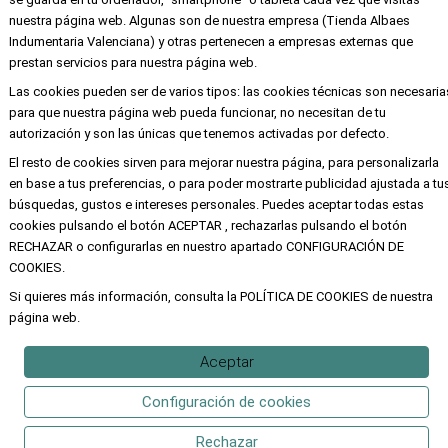
EMPRESA
nuestra página web. Algunas son de nuestra empresa (Tienda Albaes
Indumentaria Valenciana) y otras pertenecen a empresas externas que
Aviso legal
prestan servicios para nuestra página web.
Política de privacidad y cookies
Las cookies pueden ser de varios tipos: las cookies técnicas son necesaria
para que nuestra página web pueda funcionar, no necesitan de tu
autorización y son las únicas que tenemos activadas por defecto.
El resto de cookies sirven para mejorar nuestra página, para personalizarla
Copyright ©
Alba
Todos los derechos
en base a tus preferencias, o para poder mostrarte publicidad ajustada a tu
reservados
búsquedas, gustos e intereses personales. Puedes aceptar todas estas
cookies pulsando el botón ACEPTAR , rechazarlas pulsando el botón
RECHAZAR o configurarlas en nuestro apartado CONFIGURACIÓN DE
COOKIES.
Si quieres más información, consulta la POLÍTICA DE COOKIES de nuestra
página web.
Aceptar
Configuración de cookies
Rechazar