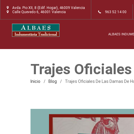
Avda. Pio XII, 8 (Edif. Hogar), 46009 Valencia
Calle Quevedo 6, 46001 Valencia
963 52 14 00
ALBAES INDUM
Trajes Oficiale
Inicio
Blog
Trajes Oficiales De Las Damas De H