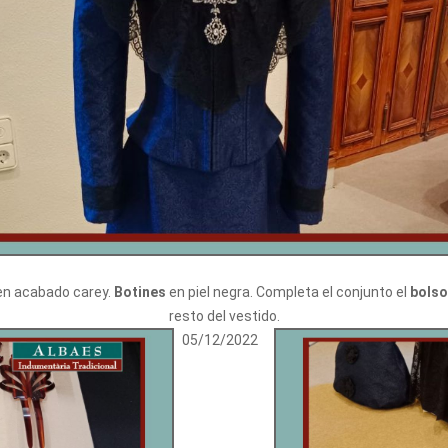
n acabado carey.
Botines
en piel negra. Completa el conjunto el
bolso
resto del vestido.
05/12/2022